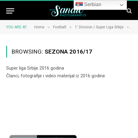
Serbian
»
»
»
YOU ARE AT:
Home
Football
1' Division / Super Liga Srbije
Cat
BROWSING:
SEZONA 2016/17
Super liga Srbije 2016 godina
Članci, fotografije i video materijal iz 2016 godine.